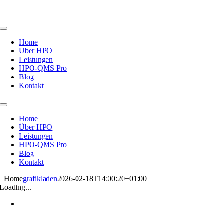
Zum
Inhalt
springen
Toggle
Navigation
Home
Über HPO
Leistungen
HPO-QMS Pro
Blog
Kontakt
Toggle
Navigation
Home
Über HPO
Leistungen
HPO-QMS Pro
Blog
Kontakt
Home
grafikladen
2026-02-18T14:00:20+01:00
Loading...