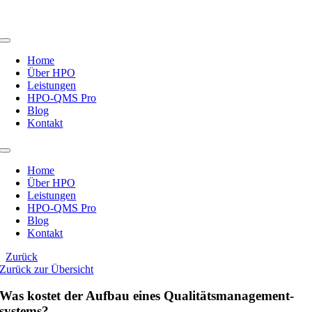
Zum
Inhalt
springen
Toggle
Navigation
Home
Über HPO
Leistungen
HPO-QMS Pro
Blog
Kontakt
Toggle
Navigation
Home
Über HPO
Leistungen
HPO-QMS Pro
Blog
Kontakt
Zurück
Zurück zur Übersicht
Was kostet der Aufbau eines Qualitätsmanagement-
systems?